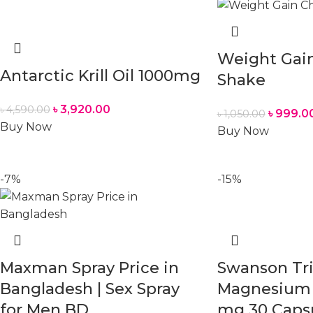
Weight Gai
Antarctic Krill Oil 1000mg
Shake
৳
3,920.00
৳
4,590.00
৳
999.0
৳
1,050.00
Buy Now
Buy Now
-7%
-15%
Maxman Spray Price in
Swanson Tri
Bangladesh | Sex Spray
Magnesium
for Men BD
mg 30 Caps