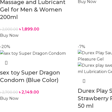
Massage and Lubricant
Buy Now
Gel for Men & Women
200ml
৳
1,899.00
৳
2,000.00
Buy Now
-20%
-7%
sex toy Super Dragon
Condom (Blue Color)
Durex Play 
৳
2,149.00
৳
2,700.00
Strawberry 
Buy Now
50 ml