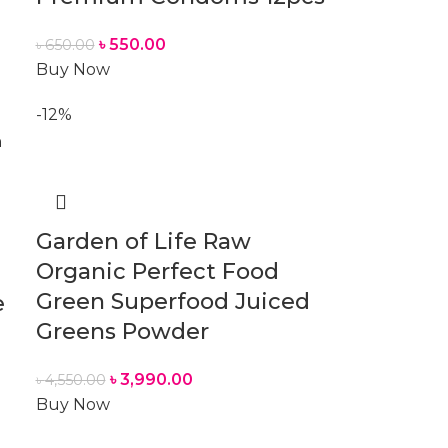
৳
550.00
৳
650.00
Buy Now
-12%
Garden of Life Raw
Organic Perfect Food
Green Superfood Juiced
e
Greens Powder
৳
3,990.00
৳
4,550.00
Buy Now