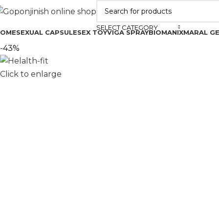
SELECT CATEGORY
HOME
SEXUAL CAPSULE
SEX TOY
VIGA SPRAY
BIOMANIX
MARAL GE
-43%
Click to enlarge