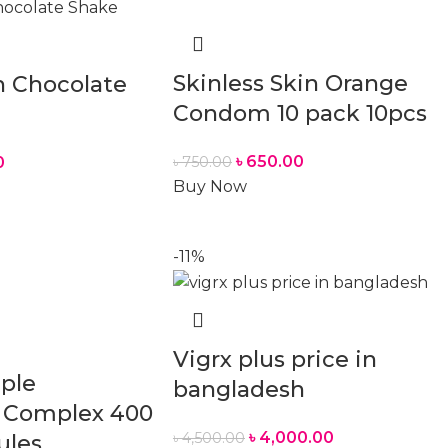
Skinless Skin Orange
n Chocolate
Condom 10 pack 10pcs
৳
650.00
৳
750.00
0
Buy Now
-11%
Vigrx plus price in
ple
bangladesh
 Complex 400
৳
4,000.00
৳
4,500.00
ules