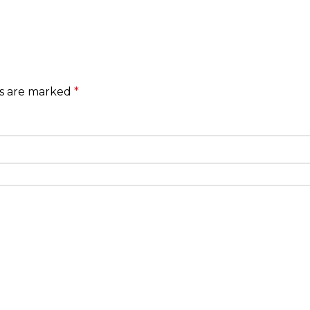
ds are marked
*