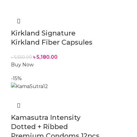
Kirkland Signature
Kirkland Fiber Capsules
৳
5,180.00
৳
5,550.00
Buy Now
-15%
Kamasutra Intensity
Dotted + Ribbed
Premium Condoms 12pcs