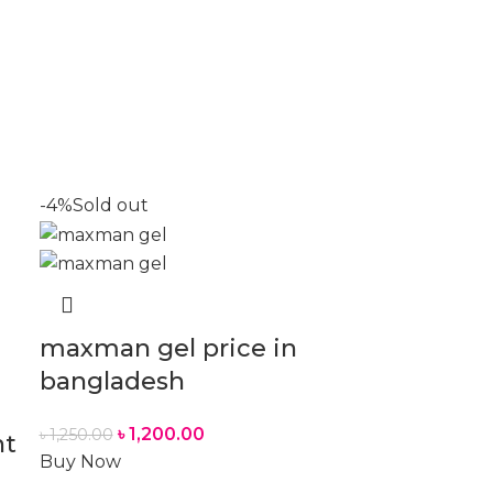
-4%
Sold out
maxman gel price in
bangladesh
৳
1,200.00
৳
1,250.00
nt
Buy Now