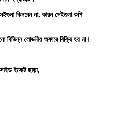
ইগুলা কিনবেন না, কারন সেইগুলা কপি
 বিভিন্ন লোভনীয় অফারে বিক্রি হয় না।
সাইড ইফেক্ট ছাড়া,