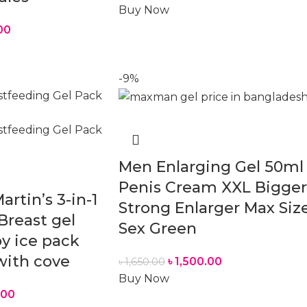
Buy Now
00
-9%
Men Enlarging Gel 50ml
Penis Cream XXL Bigger
artin’s 3-in-1
Strong Enlarger Max Siz
Breast gel
Sex Green
y ice pack
with cove
৳
1,500.00
৳
1,650.00
Buy Now
.00