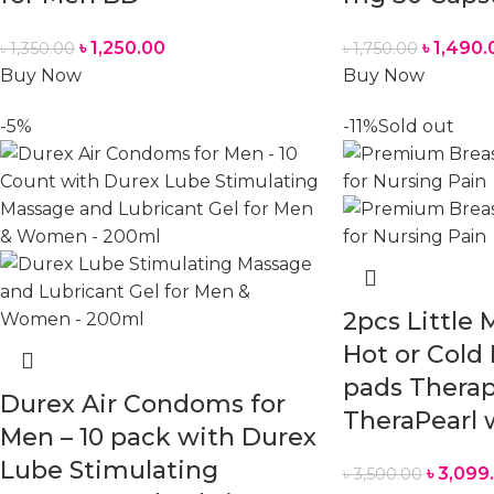
৳
1,250.00
৳
1,490.
৳
1,350.00
৳
1,750.00
Buy Now
Buy Now
-5%
-11%
Sold out
2pcs Little M
Hot or Cold 
pads Therap
Durex Air Condoms for
TheraPearl 
Men – 10 pack with Durex
Lube Stimulating
৳
3,099
৳
3,500.00